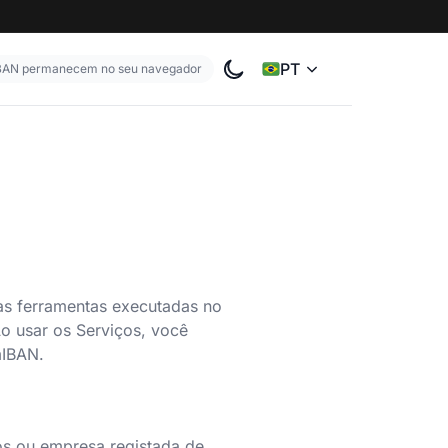
PT
IBAN permanecem no seu navegador
Alternar o tema de cores
 as ferramentas executadas no
o usar os Serviços, você
mIBAN.
s ou empresa registada de