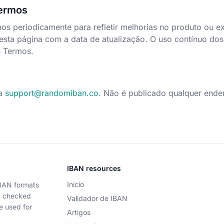
Termos
os periodicamente para refletir melhorias no produto ou e
esta página com a data de atualização. O uso contínuo do
s Termos.
ra
support@randomiban.co
. Não é publicado qualquer ender
IBAN resources
Início
IBAN formats
t checked
Validador de IBAN
e used for
Artigos