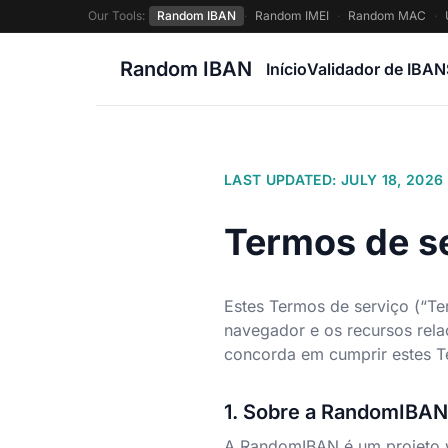
Our Tools:
Random IBAN
·
Random IMEI
·
Random MAC
·
Random IBAN
Início
Validador de IBAN
LAST UPDATED: JULY 18, 2026
Termos de s
Estes Termos de serviço (“Te
navegador e os recursos rela
concorda em cumprir estes T
1. Sobre a RandomIBAN
A RandomIBAN é um projeto 