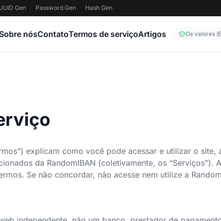
UUID Gen
·
Password Gen
·
Hash Gen
Sobre nós
Contato
Termos de serviço
Artigos
Os valores 
erviço
rmos”) explicam como você pode acessar e utilizar o site,
cionados da RandomIBAN (coletivamente, os “Serviços”). A
ermos. Se não concordar, não acesse nem utilize a Rando
web independente, não um banco, prestador de pagamento