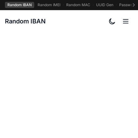
Random IBAN
·
Random IMEI
·
Random MAC
·
UUID Gen
·
Password
Random IBAN
Alternar o