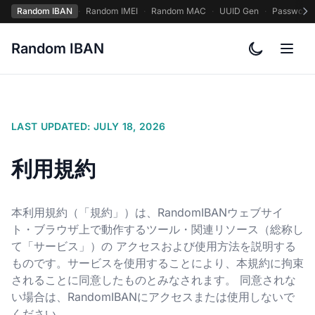
Random IBAN
·
Random IMEI
·
Random MAC
·
UUID Gen
·
Password
Random IBAN
カラーテー
LAST UPDATED: JULY 18, 2026
利用規約
本利用規約（「規約」）は、RandomIBANウェブサイ
ト・ブラウザ上で動作するツール・関連リソース（総称し
て「サービス」）の アクセスおよび使用方法を説明する
ものです。サービスを使用することにより、本規約に拘束
されることに同意したものとみなされます。 同意されな
い場合は、RandomIBANにアクセスまたは使用しないで
ください。