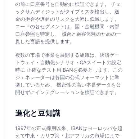
の前に口座番号を自動的に検証できます。 チェ
ックサムディジットがタイプミスを検出し、送
金の拒否や遅延のリスクを大幅に低減します。
コードの各セグメントは、国・金融機関・内部
口座参照を特定し、 照合と顧客体験のための一
貫した言語を提供します。
複数の市場で事業を展開する組織は、決済ゲー
トウェイ・自動化シナリオ・QAスイートの設定
時に 正確なテスト用IBANを必要とします。この
ジェネレーターは各国の公式フォーマットに準
拠しているため、 機密性の高い本番データを公
開せずにインテグレーションを検証できます。
進化と豆知識
1997年の正式採用以来、IBANはヨーロッパを超
えて中東・カリブ海・北アフリカの市場にまで