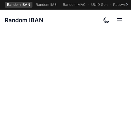
Random IBAN
·
Random IMEI
·
Random MAC
·
UUID Gen
·
Password
Random IBAN
カラーテー