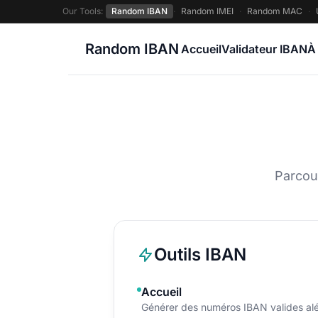
Our Tools:
Random IBAN
·
Random IMEI
·
Random MAC
·
Random IBAN
Accueil
Validateur IBAN
À
Parcou
Outils IBAN
Accueil
Générer des numéros IBAN valides aléa