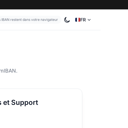
FR
s IBAN restent dans votre navigateur
Changer le thème de couleu
omIBAN.
s et Support