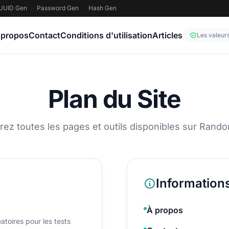
UUID Gen
·
Password Gen
·
Hash Gen
 propos
Contact
Conditions d'utilisation
Articles
Les valeur
Plan du Site
rez toutes les pages et outils disponibles sur Rand
Information
À propos
toires pour les tests