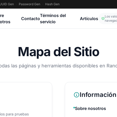
UUID Gen
·
Password Gen
·
Hash Gen
re
Términos del
Los val
Contacto
Artículos
navega
otros
servicio
Mapa del Sitio
todas las páginas y herramientas disponibles en Ra
Información
Sobre nosotros
ios para pruebas