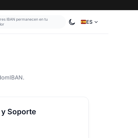
ores IBAN permanecen en tu
ES
dor
Cambiar el tema de color
ndomIBAN.
 y Soporte