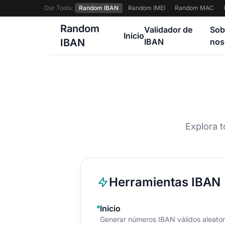
Our Tools:
Random IBAN
·
Random IMEI
·
Random MAC
·
Random
Validador de
Sob
Inicio
IBAN
IBAN
nos
Explora 
Herramientas IBAN
Inicio
Generar números IBAN válidos aleator