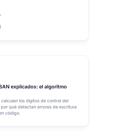
o
d
IBAN explicados: el algoritmo
lculan los dígitos de control del
por qué detectan errores de escritura
 en código.