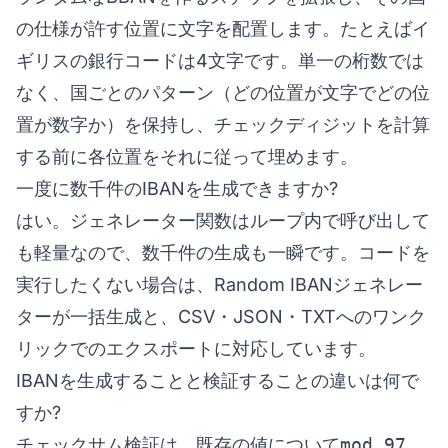
の仕様が許す位置に文字を配置します。たとえばイ
ギリスの銀行コードは4文字です。単一の桁数では
なく、国ごとのパターン（どの位置が文字でどの位
置が数字か）を保持し、チェックディジットを計算
する前に各位置をそれに従って埋めます。
一度に数千件のIBANを生成できますか?
はい。ジェネレーター関数はループ内で呼び出して
も軽量なので、数千件の生成も一瞬です。コードを
実行したくない場合は、
Random IBANジェネレー
ター
が一括生成と、CSV・JSON・TXTへのワンク
リックでのエクスポートに対応しています。
IBANを生成することと検証することの違いは何で
すか?
チェックサム検証は、既存の値について
mod 97