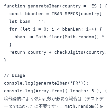
function generateIban(country = 'ES') {

  const bbanLen = IBAN_SPECS[country] - 
  let bban = '';

  for (let i = 0; i < bbanLen; i++) {

    bban += Math.floor(Math.random() * 1
  }

  return country + checkDigits(country, 
}

// Usage

console.log(generateIban('FR'));

console.log(Array.from({ length: 5 }, (
暗号論的により強い乱数が必要な場合は（テストデ
ータではめったに不要です）、
Math.random()
を