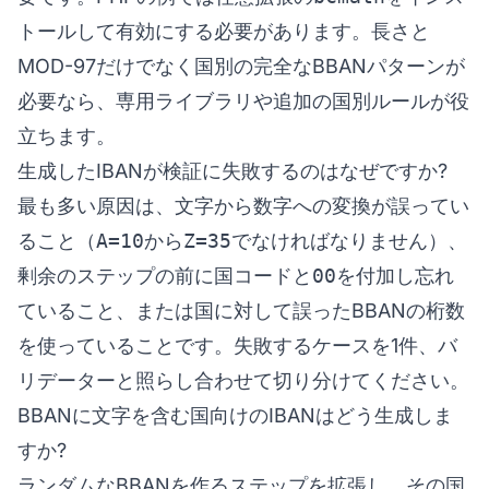
トールして有効にする必要があります。長さと
MOD-97だけでなく国別の完全なBBANパターンが
必要なら、専用ライブラリや追加の国別ルールが役
立ちます。
生成したIBANが検証に失敗するのはなぜですか?
最も多い原因は、文字から数字への変換が誤ってい
ること（
A=10
から
Z=35
でなければなりません）、
剰余のステップの前に国コードと
00
を付加し忘れ
ていること、または国に対して誤ったBBANの桁数
を使っていることです。失敗するケースを1件、
バ
リデーター
と照らし合わせて切り分けてください。
BBANに文字を含む国向けのIBANはどう生成しま
すか?
ランダムなBBANを作るステップを拡張し、その国