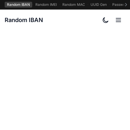
Random IBAN
·
Random IMEI
·
Random MAC
·
UUID Gen
·
Password
Random IBAN
カラーテー