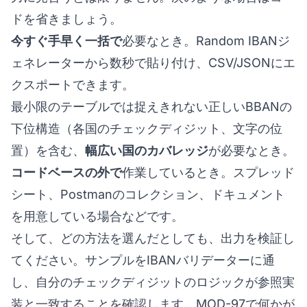
ドを省きましょう。
今すぐ手早く一括で
必要なとき。
Random IBANジ
ェネレーター
から数秒で貼り付け、CSV/JSONにエ
クスポートできます。
最小限のテーブルでは捉えきれない正しいBBANの
下位構造（各国のチェックディジット、文字の位
置）を含む、
幅広い国のカバレッジ
が必要なとき。
コードベースの外で
作業しているとき。スプレッド
シート、Postmanのコレクション、ドキュメント
を用意している場合などです。
そして、どの方法を選んだとしても、出力を検証し
てください。サンプルを
IBANバリデーター
に通
し、自分のチェックディジットのロジックが参照実
装と一致することを確認します。MOD-97で何かが