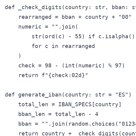
def _check_digits(country: str, bban: st
    rearranged = bban + country + "00"

    numeric = "".join(

        str(ord(c) - 55) if c.isalpha() 
        for c in rearranged

    )

    check = 98 - (int(numeric) % 97)

    return f"{check:02d}"

def generate_iban(country: str = "ES") -
    total_len = IBAN_SPECS[country]

    bban_len = total_len - 4           
    bban = "".join(random.choices("0123
    return country + _check_digits(coun