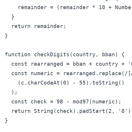
    remainder = (remainder * 10 + Number
  }

  return remainder;

}

function checkDigits(country, bban) {

  const rearranged = bban + country + '0
  const numeric = rearranged.replace(/[A
    (c.charCodeAt(0) - 55).toString()

  );

  const check = 98 - mod97(numeric);

  return String(check).padStart(2, '0');
}
