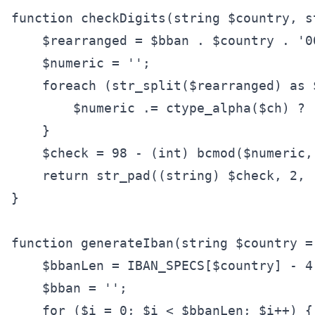
function checkDigits(string $country, s
    $rearranged = $bban . $country . '00
    $numeric = '';

    foreach (str_split($rearranged) as $
        $numeric .= ctype_alpha($ch) ? 
    }

    $check = 98 - (int) bcmod($numeric, 
    return str_pad((string) $check, 2, 
}

function generateIban(string $country =
    $bbanLen = IBAN_SPECS[$country] - 4;
    $bban = '';

    for ($i = 0; $i < $bbanLen; $i++) {
