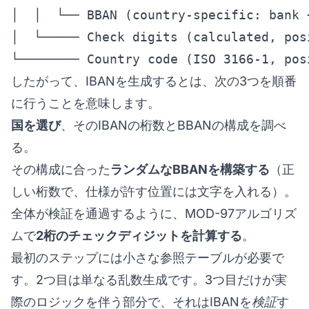
│  │  └── BBAN (country-specific: bank 
│  └───── Check digits (calculated, posi
└──────── Country code (ISO 3166-1, pos
したがって、IBANを生成するとは、次の3つを順番
に行うことを意味します。
国を選び
、そのIBANの桁数とBBANの構成を調べ
る。
その構成に合った
ランダムなBBANを構築する
（正
しい桁数で、仕様が許す位置には文字を入れる）。
全体が検証を通過するように、MOD-97アルゴリズ
ムで
2桁のチェックディジットを計算する
。
最初のステップには小さな参照テーブルが必要で
す。2つ目は単なる乱数生成です。3つ目だけが実
際のロジックを伴う部分で、それはIBANを
検証
す