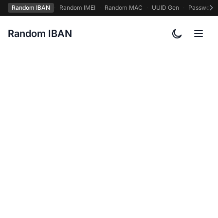
Random IBAN
·
Random IMEI
·
Random MAC
·
UUID Gen
·
Password
Random IBAN
Alternar o